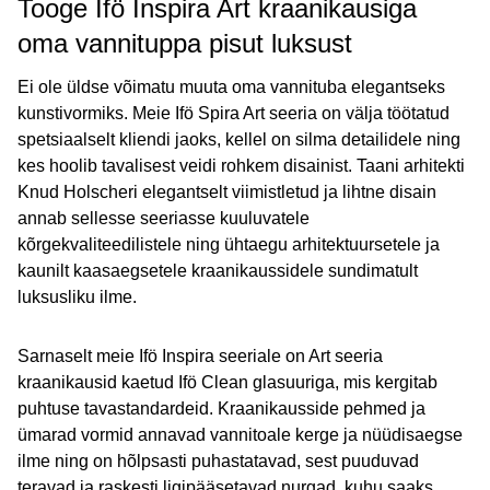
Tooge Ifö Inspira Art kraanikausiga
oma vannituppa pisut luksust
Ei ole üldse võimatu muuta oma vannituba elegantseks
kunstivormiks. Meie Ifö Spira Art seeria on välja töötatud
spetsiaalselt kliendi jaoks, kellel on silma detailidele ning
kes hoolib tavalisest veidi rohkem disainist. Taani arhitekti
Knud Holscheri elegantselt viimistletud ja lihtne disain
annab sellesse seeriasse kuuluvatele
kõrgekvaliteedilistele ning ühtaegu arhitektuursetele ja
kaunilt kaasaegsetele kraanikaussidele sundimatult
luksusliku ilme.
Sarnaselt meie Ifö Inspira seeriale on Art seeria
kraanikausid kaetud Ifö Clean glasuuriga, mis kergitab
puhtuse tavastandardeid. Kraanikausside pehmed ja
ümarad vormid annavad vannitoale kerge ja nüüdisaegse
ilme ning on hõlpsasti puhastatavad, sest puuduvad
teravad ja raskesti ligipääsetavad nurgad, kuhu saaks