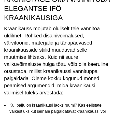
ELEGANTSE IFÖ
KRAANIKAUSIGA
Kraanikauss mõjutab oluliselt teie vannitoa
üldilmet. Rohked disainivõimalused,
värvitoonid, materjalid ja tänapäevased
kraanikausside stiilid muudavad selle
muutmise lihtsaks. Kuid nii suure
valikuvõimaluste hulga tõttu võib olla keeruline
otsustada, millist kraanikaussi vannituppa
paigaldada. Oleme kokku kogunud mõned
peamised argumendid, mida kraanikausi
valimisel tuleks arvestada:
Kui palju on kraanikausi jaoks ruumi? Kas eelistate
väikest üksikut seinale paigaldatavat kraanikaussi või