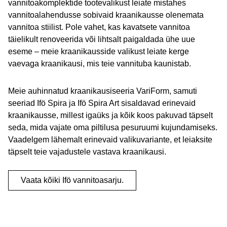
vannitoakomplektide tootevalikust leiate mistahes
vannitoalahendusse sobivaid kraanikausse olenemata
vannitoa stiilist. Pole vahet, kas kavatsete vannitoa
täielikult renoveerida või lihtsalt paigaldada ühe uue
eseme – meie kraanikausside valikust leiate kerge
vaevaga kraanikausi, mis teie vannituba kaunistab.
Meie auhinnatud kraanikausiseeria VariForm, samuti
seeriad Ifö Spira ja Ifö Spira Art sisaldavad erinevaid
kraanikausse, millest igaüks ja kõik koos pakuvad täpselt
seda, mida vajate oma piltilusa pesuruumi kujundamiseks.
Vaadelgem lähemalt erinevaid valikuvariante, et leiaksite
täpselt teie vajadustele vastava kraanikausi.
Vaata kõiki Ifö vannitoasarju.