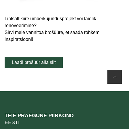
Lihtsalt kiire ümberkujundusprojekt või täielik
renoveerimine?
Sirvi meie vannitoa brošüüre, et saada rohkem
inspiratsiooni!
Laadi brošüür alla siit
TEIE PRAEGUNE PIIRKOND
EESTI