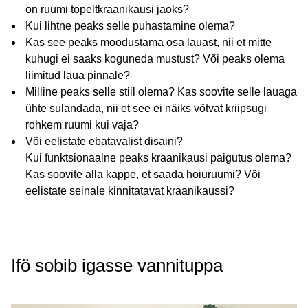
on ruumi topeltkraanikausi jaoks?
Kui lihtne peaks selle puhastamine olema?
Kas see peaks moodustama osa lauast, nii et mitte
kuhugi ei saaks koguneda mustust? Või peaks olema
liimitud laua pinnale?
Milline peaks selle stiil olema? Kas soovite selle lauaga
ühte sulandada, nii et see ei näiks võtvat kriipsugi
rohkem ruumi kui vaja?
Või eelistate ebatavalist disaini?
Kui funktsionaalne peaks kraanikausi paigutus olema?
Kas soovite alla kappe, et saada hoiuruumi? Või
eelistate seinale kinnitatavat kraanikaussi?
Ifö sobib igasse vannituppa