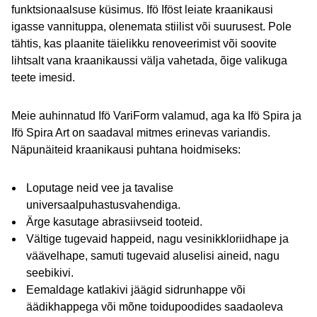
funktsionaalsuse küsimus. Ifö Iföst leiate kraanikausi
igasse vannituppa, olenemata stiilist või suurusest. Pole
tähtis, kas plaanite täielikku renoveerimist või soovite
lihtsalt vana kraanikaussi välja vahetada, õige valikuga
teete imesid.
Meie auhinnatud Ifö VariForm valamud, aga ka Ifö Spira ja
Ifö Spira Art on saadaval mitmes erinevas variandis.
Näpunäiteid kraanikausi puhtana hoidmiseks:
Loputage neid vee ja tavalise
universaalpuhastusvahendiga.
Ärge kasutage abrasiivseid tooteid.
Vältige tugevaid happeid, nagu vesinikkloriidhape ja
väävelhape, samuti tugevaid aluselisi aineid, nagu
seebikivi.
Eemaldage katlakivi jäägid sidrunhappe või
äädikhappega või mõne toidupoodides saadaoleva