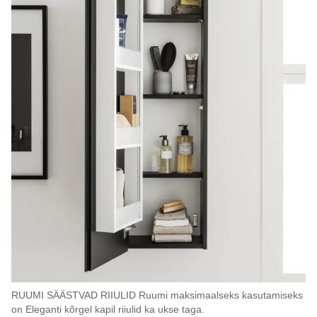
RUUMI SÄÄSTVAD RIIULID Ruumi maksimaalseks kasutamiseks
on Eleganti kõrgel kapil riiulid ka ukse taga.