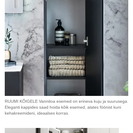
RUUMI KÕIGELE Vannitoa esemed on erineva kuju ja suurusega.
Eleganti kappides saad hoida kõik esemed, alates föönist kuni
kehakreemideni, ideaalses korras.