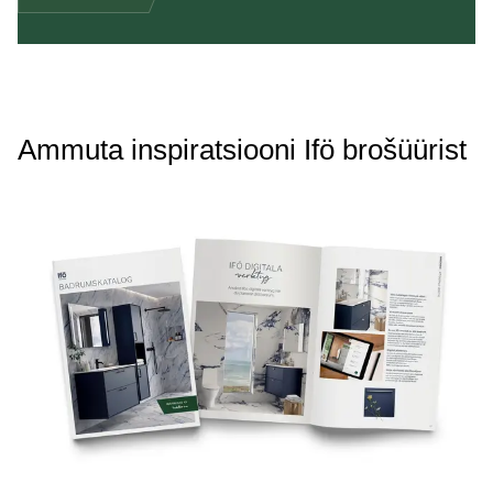
Ammuta inspiratsiooni Ifö brošüürist