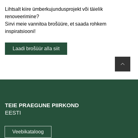
Lihtsalt kiire ümberkujundusprojekt või täielik
renoveerimine?
Sirvi meie vannitoa brošüüre, et saada rohkem
inspiratsiooni!
Laadi brošüür alla siit
TEIE PRAEGUNE PIIRKOND
EESTI
Veebikataloog