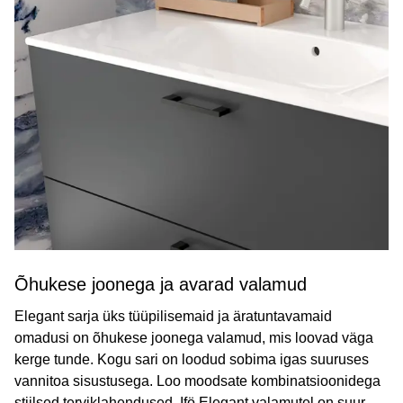
Õhukese joonega ja avarad valamud
Elegant sarja üks tüüpilisemaid ja äratuntavamaid
omadusi on õhukese joonega valamud, mis loovad väga
kerge tunde. Kogu sari on loodud sobima igas suuruses
vannitoa sisustusega. Loo moodsate kombinatsioonidega
stiilsed terviklahendused. Ifö Elegant valamutel on suur