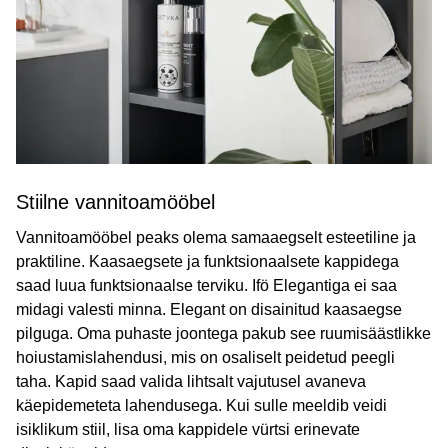
Stiilne vannitoamööbel
Vannitoamööbel peaks olema samaaegselt esteetiline ja
praktiline. Kaasaegsete ja funktsionaalsete kappidega
saad luua funktsionaalse terviku. Ifö Elegantiga ei saa
midagi valesti minna. Elegant on disainitud kaasaegse
pilguga. Oma puhaste joontega pakub see ruumisäästlikke
hoiustamislahendusi, mis on osaliselt peidetud peegli
taha. Kapid saad valida lihtsalt vajutusel avaneva
käepidemeteta lahendusega. Kui sulle meeldib veidi
isiklikum stiil, lisa oma kappidele vürtsi erinevate