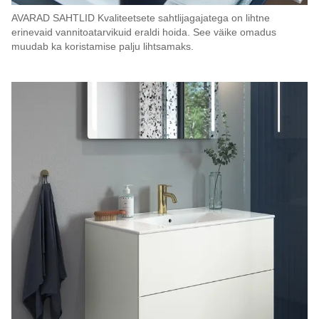
AVARAD SAHTLID Kvaliteetsete sahtlijagajatega on lihtne
erinevaid vannitoatarvikuid eraldi hoida. See väike omadus
muudab ka koristamise palju lihtsamaks.