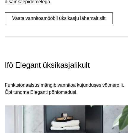
disainkäepidemetega.
Vaata vannitoamööbli üksikasju lähemalt siit
Ifö Elegant üksikasjalikult
Funktsionaalsus mängib vannitoa kujunduses võtmerolli.
Õpi tundma Eleganti põhiomadusi.