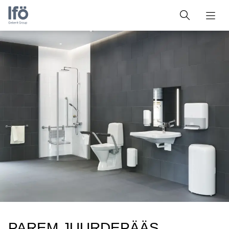
PAREM JUURDEPÄÄS