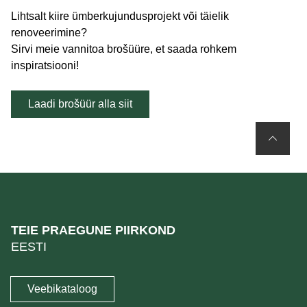
Lihtsalt kiire ümberkujundusprojekt või täielik
renoveerimine?
Sirvi meie vannitoa brošüüre, et saada rohkem
inspiratsiooni!
Laadi brošüür alla siit
TEIE PRAEGUNE PIIRKOND
EESTI
Veebikataloog