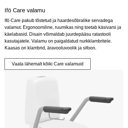
Ifö Care valamu
Ifö Care pakub tõstetud ja haardesõbralike servadega
valamut. Ergonoomiline, ruumikas ning toetab käsivarsi ja
käelabasid. Disain võimaldab juurdepääsu ratastooli
kasutajatele. Valamu on paigaldatud nurkklambritele.
Kaasas on klambrid, äravooluvoolik ja sifoon.
Vaata lähemalt kõiki Care valamuid