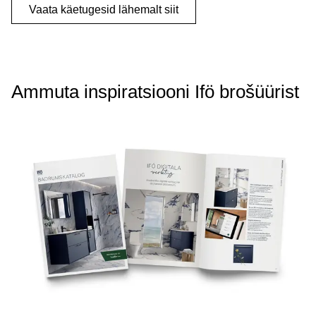
Vaata käetugesid lähemalt siit
Ammuta inspiratsiooni Ifö brošüürist