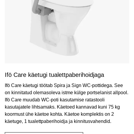
Ifö Care käetugi tualettpaberihoidjaga
Ifö Care käetugi töötab Spira ja Sign WC-pottidega. See
on kinnitatud olemasoleva istme külge portselanist allpool.
Ifö Care muudab WC-poti kasutamise ratastooli
kasutajatele lihtsamaks. Käetoed kannavad kuni 75 kg
koormust ühe käetoe kohta. Käetoe komplektis on 2
käetuge, 1 tualettpaberihoidja ja kinnitusvahendid.