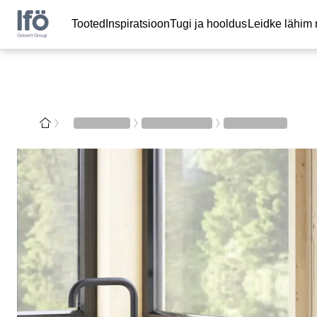
Tooted
Inspiratsioon
Tugi ja hooldus
Leidke lähim