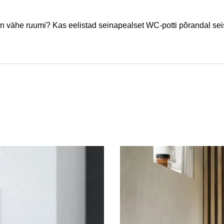
on vähe ruumi? Kas eelistad seinapealset WC-potti põrandal sei