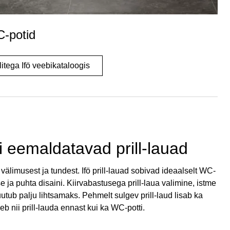
-potid
itega Ifö veebikataloogis
i eemaldatavad prill-lauad
 välimusest ja tundest. Ifö prill-lauad sobivad ideaalselt WC-
e ja puhta disaini. Kiirvabastusega prill-laua valimine, istme
ub palju lihtsamaks. Pehmelt sulgev prill-laud lisab ka
eb nii prill-lauda ennast kui ka WC-potti.