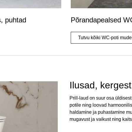
, puhtad
Põrandapealsed WC
Tutvu kõiki WC-poti mudel
Ilusad, kergest
Prill-laud on suur osa üldisest
potile ning loovad harmoonilis
haldamine ja puhastamine muut
mugavust ja vaikust ning kaits