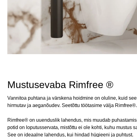
Mustusevaba Rimfree ®
Vannitoa puhtana ja värskena hoidmine on oluline, kuid se
hirmutav ja aeganõudev. Seetõttu töötasime välja Rimfree®.
Rimfree® on uuenduslik lahendus, mis muudab puhastamis
potid on loputusservata, mistõttu ei ole kohti, kuhu mustus 
See on ideaalne lahendus, kui hindad hügieeni ja puhtust.