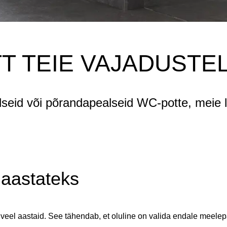
T TEIE VAJADUSTE
lseid või põrandapealseid WC-potte, meie la
 aastateks
veel aastaid. See tähendab, et oluline on valida endale meelepä