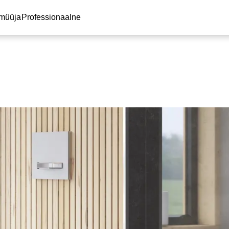
 müüja
Professionaalne