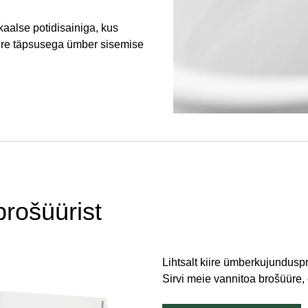
alse potidisainiga, kus
suure täpsusega ümber sisemise
brošüürist
Lihtsalt kiire ümberkujunduspr
Sirvi meie vannitoa brošüüre,