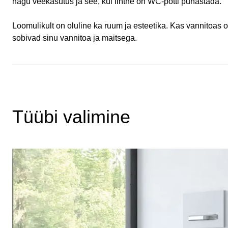
nagu veekasutus ja see, kui lihtne on WC-potti puhastada.
Loomulikult on oluline ka ruum ja esteetika. Kas vannitoas 
sobivad sinu vannitoa ja maitsega.
Tüübi valimine