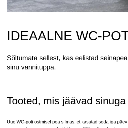
IDEAALNE WC-POT
Sõltumata sellest, kas eelistad seinapea
sinu vannituppa.
Tooted, mis jäävad sinuga
Uue WC-poti ostmisel pea silmas, et kasutad seda iga päev 