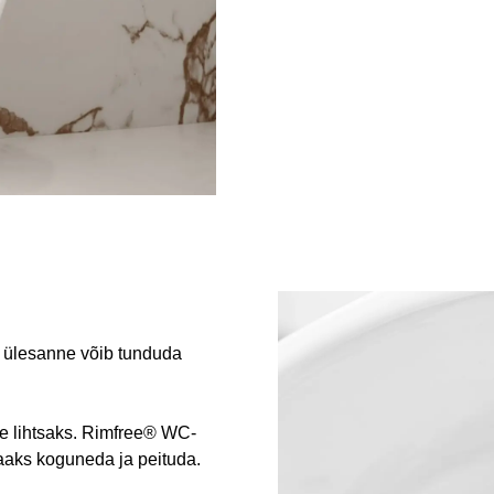
e ülesanne võib tunduda
e lihtsaks. Rimfree® WC-
saaks koguneda ja peituda.